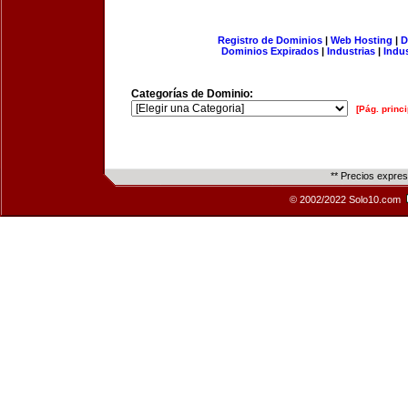
Registro de Dominios
|
Web Hosting
|
D
Dominios Expirados
|
Industrias
|
Indu
Categorías de Dominio:
[Pág. princi
** Precios expre
© 2002/2022 Solo10.com