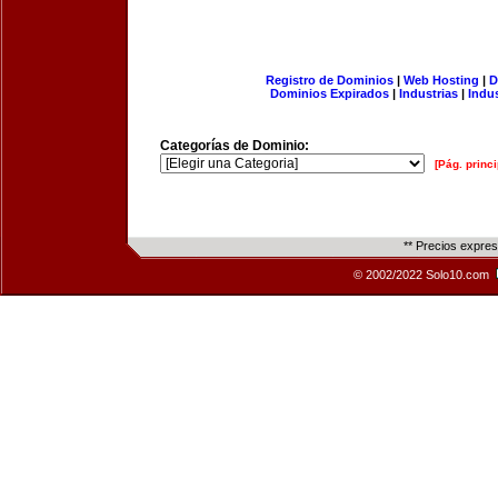
Registro de Dominios
|
Web Hosting
|
D
Dominios Expirados
|
Industrias
|
Indu
Categorías de Dominio:
[Pág. princi
** Precios expre
© 2002/2022 Solo10.com