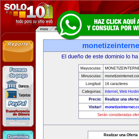
monetizeintern
El dueño de este dominio lo ha
Mayusculas:
MONETIZEINTERN
Minusculas:
monetizeinternet.c
Longitud:
16 caracteres
Categorias:
Internet
,
Web Hostin
Precio:
Realizar una oferta
Visitar!
monetizeinternet.
Serán consideradas ofer
Realizar una Oferta