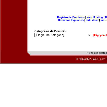
Registro de Dominios
|
Web Hosting
|
D
Dominios Expirados
|
Industrias
|
Indu
Categorías de Dominio:
[Pág. princi
** Precios expre
© 2002/2022 Solo10.com