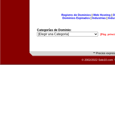
Registro de Dominios
|
Web Hosting
|
D
Dominios Expirados
|
Industrias
|
Indu
Categorías de Dominio:
[Pág. princi
** Precios expre
© 2002/2022 Solo10.com