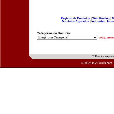
Registro de Dominios
|
Web Hosting
|
D
Dominios Expirados
|
Industrias
|
Indu
Categorías de Dominio:
[Pág. princi
** Precios expre
© 2002/2022 Solo10.com