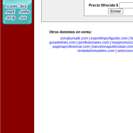
Precio Ofrecido $
Otros dominios en venta:
zonabursatil.com
|
exportimportguide.com
|
f
guiadelinks.com
|
iprofesionales.com
|
maspromoci
paginaprofesional.com
|
barcelonapublicidad.co
rentadeinmuebles.com
|
seleccio