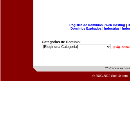
Registro de Dominios
|
Web Hosting
|
D
Dominios Expirados
|
Industrias
|
Indu
Categorías de Dominio:
[Pág. princi
** Precios expre
© 2002/2022 Solo10.com