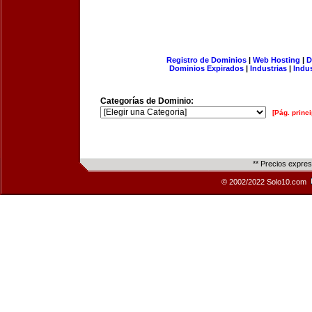
Registro de Dominios
|
Web Hosting
|
D
Dominios Expirados
|
Industrias
|
Indu
Categorías de Dominio:
[Pág. princi
** Precios expre
© 2002/2022 Solo10.com