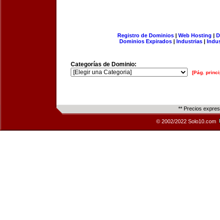
Registro de Dominios
|
Web Hosting
|
D
Dominios Expirados
|
Industrias
|
Indu
Categorías de Dominio:
[Pág. princi
** Precios expre
© 2002/2022 Solo10.com