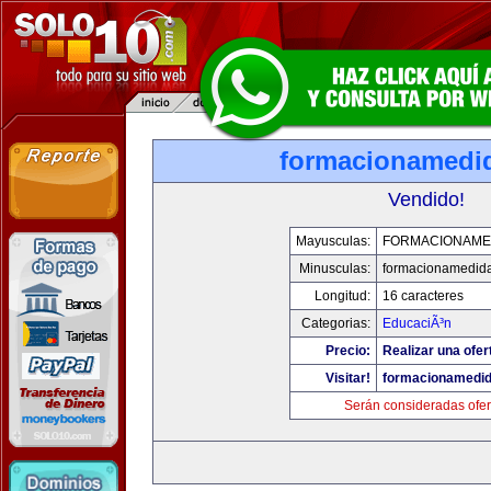
formacionamedi
Vendido!
Mayusculas:
FORMACIONAME
Minusculas:
formacionamedid
Longitud:
16 caracteres
Categorias:
EducaciÃ³n
Precio:
Realizar una ofer
Visitar!
formacionamedi
Serán consideradas ofer