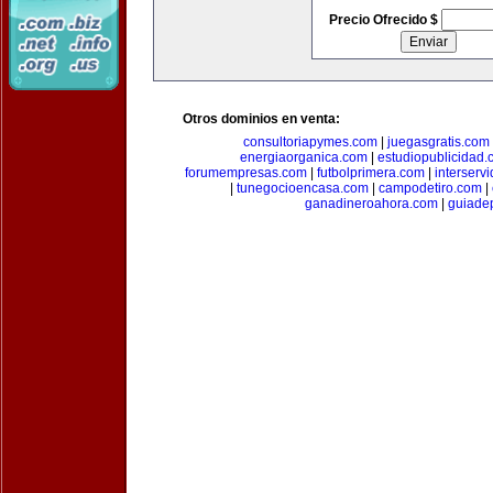
Precio Ofrecido $
Otros dominios en venta:
consultoriapymes.com
|
juegasgratis.com
energiaorganica.com
|
estudiopublicidad.
forumempresas.com
|
futbolprimera.com
|
interserv
|
tunegocioencasa.com
|
campodetiro.com
|
ganadineroahora.com
|
guiade