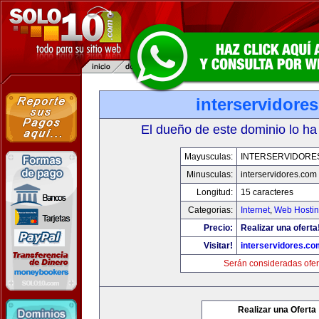
interservidore
El dueño de este dominio lo ha
Mayusculas:
INTERSERVIDORE
Minusculas:
interservidores.com
Longitud:
15 caracteres
Categorias:
Internet
,
Web Hostin
Precio:
Realizar una oferta
Visitar!
interservidores.co
Serán consideradas ofer
Realizar una Oferta