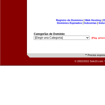
Registro de Dominios
|
Web Hosting
|
D
Dominios Expirados
|
Industrias
|
Indu
Categorías de Dominio:
[Pág. princi
** Precios expre
© 2002/2022 Solo10.com