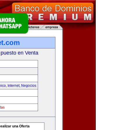
et.com
 puesto en Venta
nico
,
Internet
,
Negocios
tas
ealizar una Oferta