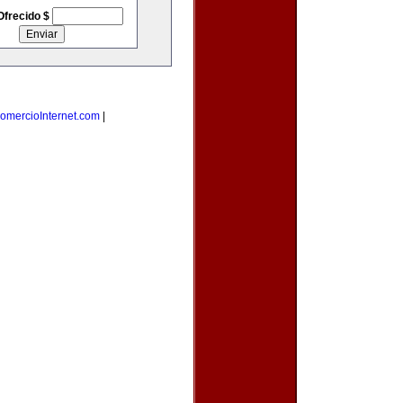
Ofrecido $
omercioInternet.com
|