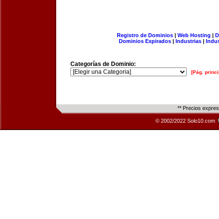
Registro de Dominios
|
Web Hosting
|
D
Dominios Expirados
|
Industrias
|
Indu
Categorías de Dominio:
[Pág. princi
** Precios expre
© 2002/2022 Solo10.com