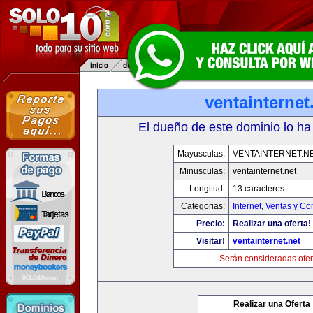
ventainternet
El dueño de este dominio lo ha
Mayusculas:
VENTAINTERNET.N
Minusculas:
ventainternet.net
Longitud:
13 caracteres
Categorias:
Internet
,
Ventas y Co
Precio:
Realizar una oferta!
Visitar!
ventainternet.net
Serán consideradas ofer
Realizar una Oferta