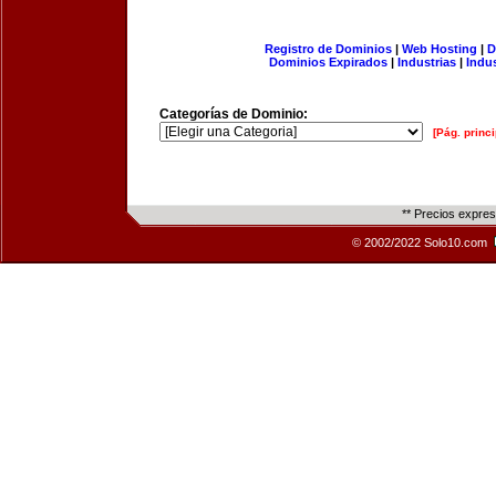
Registro de Dominios
|
Web Hosting
|
D
Dominios Expirados
|
Industrias
|
Indu
Categorías de Dominio:
[Pág. princi
** Precios expre
© 2002/2022 Solo10.com