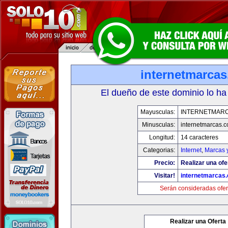
internetmarca
El dueño de este dominio lo ha
Mayusculas:
INTERNETMAR
Minusculas:
internetmarcas.
Longitud:
14 caracteres
Categorias:
Internet
,
Marcas 
Precio:
Realizar una ofe
Visitar!
internetmarcas
Serán consideradas ofer
Realizar una Oferta