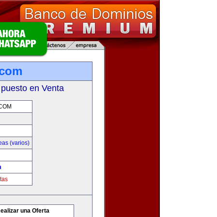
.com
 puesto en Venta
.COM
as (varios)
m
tas
ealizar una Oferta