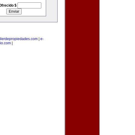
Ofrecido $
ilerdepropiedades.com
|
e-
io.com
|