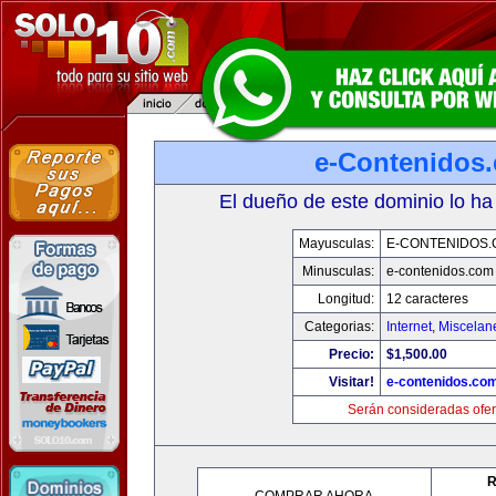
e-Contenidos
El dueño de este dominio lo ha
Mayusculas:
E-CONTENIDOS
Minusculas:
e-contenidos.com
Longitud:
12 caracteres
Categorias:
Internet
,
Miscelane
Precio:
$1,500.00
Visitar!
e-contenidos.co
Serán consideradas ofer
R